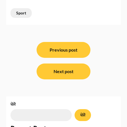
Sport
ਸੰਪਾਦਨਾ
ਨੈਵੀਗੇਸ਼ਨ
Previous post
Next post
ਖੋਜੋ
ਖੋਜੋ