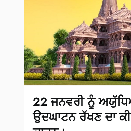
22 ਜਨਵਰੀ ਨੂੰ ਅਯੁੱਧ
ਉਦਘਾਟਨ ਰੱਖਣ ਦਾ ਕੀ