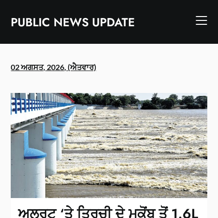
Skip
to
PUBLIC NEWS UPDATE
content
02 ਅਗਸਤ, 2026, (ਐਤਵਾਰ)
ਅਲਰਟ ‘ਤੇ ਤਿਰੂਚੀ ਦੇ ਮੁਕੋਂਬੂ ਤੋਂ 1.6L