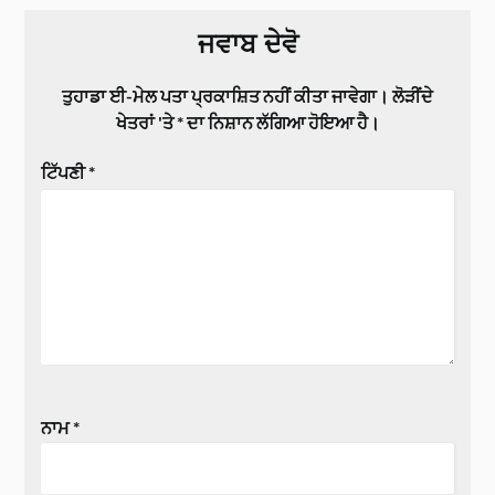
ਜਵਾਬ ਦੇਵੋ
ਤੁਹਾਡਾ ਈ-ਮੇਲ ਪਤਾ ਪ੍ਰਕਾਸ਼ਿਤ ਨਹੀਂ ਕੀਤਾ ਜਾਵੇਗਾ।
ਲੋੜੀਂਦੇ
ਖੇਤਰਾਂ 'ਤੇ
*
ਦਾ ਨਿਸ਼ਾਨ ਲੱਗਿਆ ਹੋਇਆ ਹੈ।
ਟਿੱਪਣੀ
*
ਨਾਮ
*