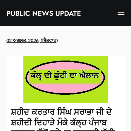
Skip
to
PUBLIC NEWS UPDATE
content
02 ਅਗਸਤ, 2026, (ਐਤਵਾਰ)
ਸ਼ਹੀਦ ਕਰਤਾਰ ਸਿੰਘ ਸਰਾਭਾ ਜੀ ਦੇ
ਸ਼ਹੀਦੀ ਦਿਹਾੜੇ ਮੌਕੇ ਕੱਲ੍ਹ ਪੰਜਾਬ