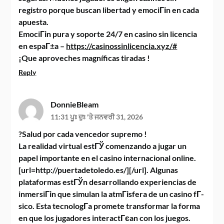
registro porque buscan libertad y emociГіn en cada
apuesta.
EmociГіn pura y soporte 24/7 en casino sin licencia
en espaГ±a –
https://casinossinlicencia.xyz/#
¡Que aproveches magníficas tiradas !
Reply
DonnieBleam
11:31 ਪੂਃ ਦੁਃ 'ਤੇ ਜਨਵਰੀ 31, 2026
?Salud por cada vencedor supremo !
La realidad virtual estГЎ comenzando a jugar un
papel importante en el casino internacional online.
[url=http://puertadetoledo.es/][/url]. Algunas
plataformas estГЎn desarrollando experiencias de
inmersiГіn que simulan la atmГіsfera de un casino fГ­
sico. Esta tecnologГ­a promete transformar la forma
en que los jugadores interactГєan con los juegos.