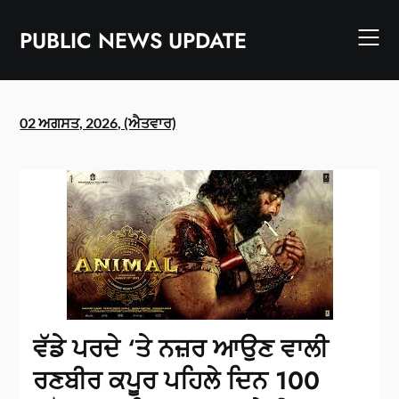
Skip
to
PUBLIC NEWS UPDATE
content
02 ਅਗਸਤ, 2026, (ਐਤਵਾਰ)
ਵੱਡੇ ਪਰਦੇ ‘ਤੇ ਨਜ਼ਰ ਆਉਣ ਵਾਲੀ
ਰਣਬੀਰ ਕਪੂਰ ਪਹਿਲੇ ਦਿਨ 100