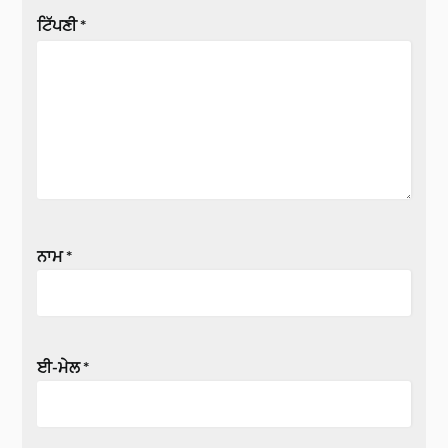
ਟਿੱਪਣੀ
*
ਨਾਮ
*
ਈ-ਮੇਲ
*