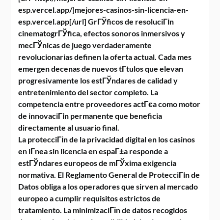
esp.vercel.app/]mejores-casinos-sin-licencia-en-
esp.vercel.app[/url] GrГЎficos de resoluciГіn
cinematogrГЎfica, efectos sonoros inmersivos y
mecГЎnicas de juego verdaderamente
revolucionarias definen la oferta actual. Cada mes
emergen decenas de nuevos tГ­tulos que elevan
progresivamente los estГЎndares de calidad y
entretenimiento del sector completo. La
competencia entre proveedores actГєa como motor
de innovaciГіn permanente que beneficia
directamente al usuario final.
La protecciГіn de la privacidad digital en los casinos
en lГ­nea sin licencia en espaГ±a responde a
estГЎndares europeos de mГЎxima exigencia
normativa. El Reglamento General de ProtecciГіn de
Datos obliga a los operadores que sirven al mercado
europeo a cumplir requisitos estrictos de
tratamiento. La minimizaciГіn de datos recogidos