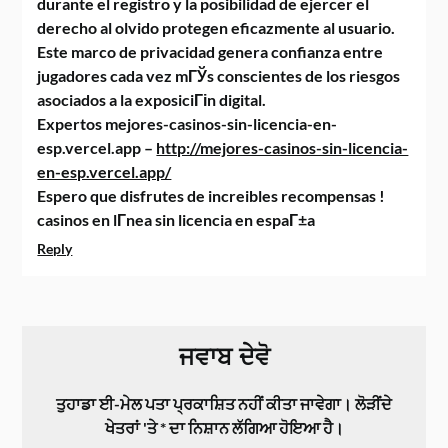
durante el registro y la posibilidad de ejercer el
derecho al olvido protegen eficazmente al usuario.
Este marco de privacidad genera confianza entre
jugadores cada vez mГЎs conscientes de los riesgos
asociados a la exposiciГіn digital.
Expertos mejores-casinos-sin-licencia-en-
esp.vercel.app –
http://mejores-casinos-sin-licencia-
en-esp.vercel.app/
Espero que disfrutes de increibles recompensas !
casinos en lГ­nea sin licencia en espaГ±a
Reply
ਜਵਾਬ ਦੇਵੋ
ਤੁਹਾਡਾ ਈ-ਮੇਲ ਪਤਾ ਪ੍ਰਕਾਸ਼ਿਤ ਨਹੀਂ ਕੀਤਾ ਜਾਵੇਗਾ।
ਲੋੜੀਂਦੇ
ਖੇਤਰਾਂ 'ਤੇ
*
ਦਾ ਨਿਸ਼ਾਨ ਲੱਗਿਆ ਹੋਇਆ ਹੈ।