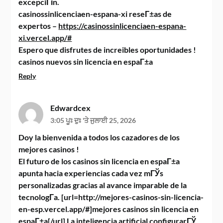
excepciГіn.
casinossinlicenciaen-espana-xi reseГ±as de
expertos –
https://casinossinlicenciaen-espana-
xi.vercel.app/#
Espero que disfrutes de increibles oportunidades !
casinos nuevos sin licencia en espaГ±a
Reply
Edwardcex
3:05 ਪੂਃ ਦੁਃ 'ਤੇ ਜੁਲਾਈ 25, 2026
Doy la bienvenida a todos los cazadores de los
mejores casinos !
El futuro de los casinos sin licencia en espaГ±a
apunta hacia experiencias cada vez mГЎs
personalizadas gracias al avance imparable de la
tecnologГ­a. [url=http://mejores-casinos-sin-licencia-
en-esp.vercel.app/#]mejores casinos sin licencia en
espaГ±a[/url] La inteligencia artificial configurarГЎ