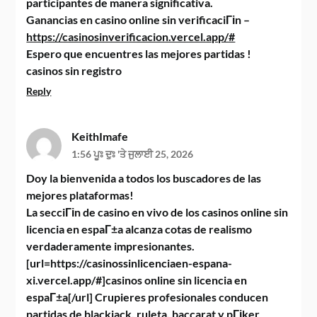
participantes de manera significativa.
Ganancias en casino online sin verificaciГіn –
https://casinosinverificacion.vercel.app/#
Espero que encuentres las mejores partidas !
casinos sin registro
Reply
KeithImafe
1:56 ਪੂਃ ਦੁਃ 'ਤੇ ਜੁਲਾਈ 25, 2026
Doy la bienvenida a todos los buscadores de las
mejores plataformas!
La secciГіn de casino en vivo de los casinos online sin
licencia en espaГ±a alcanza cotas de realismo
verdaderamente impresionantes.
[url=https://casinossinlicenciaen-espana-
xi.vercel.app/#]casinos online sin licencia en
espaГ±a[/url] Crupieres profesionales conducen
partidas de blackjack, ruleta, baccarat y pГіker