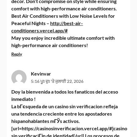
decor. Don’t compromise on style while ensuring
comfort with high-performance air conditioners.
Best Air Conditioners with Low Noise Levels for
Peaceful Nights –
http://best-air-
conditioners.vercel.app/#
May you enjoy incredible ultimate comfort with
high-performance air conditioners!
Reply
Kevinvar
5:16 ਪੂਃ ਦੁਃ 'ਤੇ ਜੁਲਾਈ 22, 2026
Doy la bienvenida a todos los fanaticos del acceso
inmediato !
La bГєsqueda de un casino sin verificacion refleja
una tendencia creciente entre los apostadores
hispanohablantes mГЎs activos.
[url=https://casinosinverificacion.vercel.app/#]casino
sin verificaciГіn de identidad[/url] Los procesos de