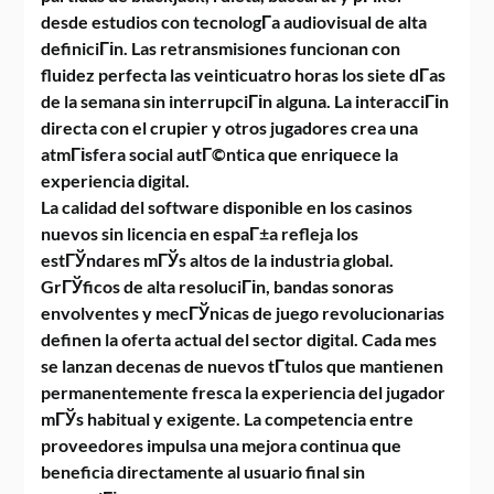
desde estudios con tecnologГ­a audiovisual de alta
definiciГіn. Las retransmisiones funcionan con
fluidez perfecta las veinticuatro horas los siete dГ­as
de la semana sin interrupciГіn alguna. La interacciГіn
directa con el crupier y otros jugadores crea una
atmГіsfera social autГ©ntica que enriquece la
experiencia digital.
La calidad del software disponible en los casinos
nuevos sin licencia en espaГ±a refleja los
estГЎndares mГЎs altos de la industria global.
GrГЎficos de alta resoluciГіn, bandas sonoras
envolventes y mecГЎnicas de juego revolucionarias
definen la oferta actual del sector digital. Cada mes
se lanzan decenas de nuevos tГ­tulos que mantienen
permanentemente fresca la experiencia del jugador
mГЎs habitual y exigente. La competencia entre
proveedores impulsa una mejora continua que
beneficia directamente al usuario final sin