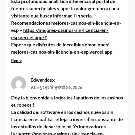
Esta profundidad analГ­tica diferencia al portal de
fuentes superficiales y aporta valor genuino a cada
visitante que busca informaciГіn seria.
Recomendaciones mejores-casinos-sin-licencia-en-
esp –
https://mejores-casinos-sin-licencia-en-
esp.vercel.app/#
Espero que disfrutes de increibles emociones!
mejores-casinos-sin-licencia-en-esp.vercel.app
Reply
Edwardcex
9:05 ਪੂਃ ਦੁਃ 'ਤੇ ਜੁਲਾਈ 26, 2026
Doy la bienvenida a todos los fanaticos de los casinos
europeos !
La calidad del software en los casinos nuevos sin
licencia en espaГ±a refleja la inversiГіn constante de
los estudios de desarrollo mГЎs innovadores.
[url=http://mejores-casinos-sin-licencia-en-