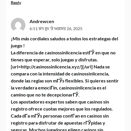
Reply
Andrewcen
6:51 ਬਾਃ ਦੁਃ 'ਤੇ ਅਗਸਤ 26, 2025
¡Mis más cordiales saludos a todos los estrategas del
juego !
La diferencia de casinossinlicencia estГЎ en que no
tienes que esperar, solo juegas y disfrutas.
[url=http://casinossinlicencia.xyz/][/url] Nada se
compara con la intensidad de casinossinlicencia,
donde las reglas son mГЎs flexibles. Si quieres sentir
la verdadera emociГіn, casinossinlicencia es el
camino que no te decepcionarГЎ.
Los apostadores expertos saben que casinos sin
registro ofrece cuotas mejores que los regulados.
Cada dГ­a mГЎs personas confГ­an en casinos sin
registro para disfrutar de apuestas rГЎpidas y
seguras. Muchos jugadores eligen casinos sin