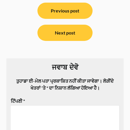
ਸੰਪਾਦਨਾ
ਨੈਵੀਗੇਸ਼ਨ
Previous post
Next post
ਜਵਾਬ ਦੇਵੋ
ਤੁਹਾਡਾ ਈ-ਮੇਲ ਪਤਾ ਪ੍ਰਕਾਸ਼ਿਤ ਨਹੀਂ ਕੀਤਾ ਜਾਵੇਗਾ।
ਲੋੜੀਂਦੇ
ਖੇਤਰਾਂ 'ਤੇ
*
ਦਾ ਨਿਸ਼ਾਨ ਲੱਗਿਆ ਹੋਇਆ ਹੈ।
ਟਿੱਪਣੀ
*