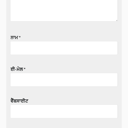
ਨਾਮ
*
ਈ-ਮੇਲ
*
ਵੈੱਬਸਾਈਟ