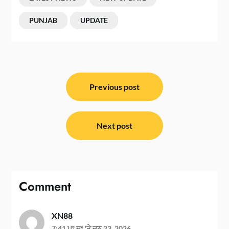
PUNJAB
UPDATE
ਸੰਪਾਦਨਾ
ਨੈਵੀਗੇਸ਼ਨ
Previous post
Next post
Comment
XN88
7:41 ਪੂਃ ਦੁਃ 'ਤੇ ਜੂਨ 23, 2026