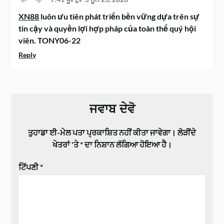
XN88
luôn ưu tiên phát triển bền vững dựa trên sự
tin cậy và quyền lợi hợp pháp của toàn thể quý hội
viên. TONY06-22
Reply
ਜਵਾਬ ਦੇਵੋ
ਤੁਹਾਡਾ ਈ-ਮੇਲ ਪਤਾ ਪ੍ਰਕਾਸ਼ਿਤ ਨਹੀਂ ਕੀਤਾ ਜਾਵੇਗਾ।
ਲੋੜੀਂਦੇ
ਖੇਤਰਾਂ 'ਤੇ
*
ਦਾ ਨਿਸ਼ਾਨ ਲੱਗਿਆ ਹੋਇਆ ਹੈ।
ਟਿੱਪਣੀ
*