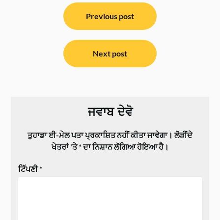
ਸੰਪਾਦਨਾ
ਨੈਵੀਗੇਸ਼ਨ
Previous post
Next post
ਜਵਾਬ ਦੇਵੋ
ਤੁਹਾਡਾ ਈ-ਮੇਲ ਪਤਾ ਪ੍ਰਕਾਸ਼ਿਤ ਨਹੀਂ ਕੀਤਾ ਜਾਵੇਗਾ।
ਲੋੜੀਂਦੇ
ਖੇਤਰਾਂ 'ਤੇ
*
ਦਾ ਨਿਸ਼ਾਨ ਲੱਗਿਆ ਹੋਇਆ ਹੈ।
ਟਿੱਪਣੀ
*