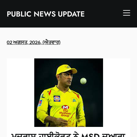
Skip
to
PUBLIC NEWS UPDATE
content
02 ਅਗਸਤ, 2026, (ਐਤਵਾਰ)
ਮਦਰਾਸ ਹਾਈਕੋਰਟ ਨੇ MSD ਦੁਆਰਾ