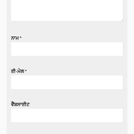
ਨਾਮ
*
ਈ-ਮੇਲ
*
ਵੈੱਬਸਾਈਟ