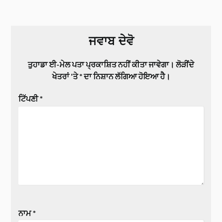
ਜਵਾਬ ਦੇਵੋ
ਤੁਹਾਡਾ ਈ-ਮੇਲ ਪਤਾ ਪ੍ਰਕਾਸ਼ਿਤ ਨਹੀਂ ਕੀਤਾ ਜਾਵੇਗਾ।
ਲੋੜੀਂਦੇ
ਖੇਤਰਾਂ 'ਤੇ
*
ਦਾ ਨਿਸ਼ਾਨ ਲੱਗਿਆ ਹੋਇਆ ਹੈ।
ਟਿੱਪਣੀ
*
ਨਾਮ
*