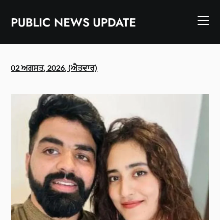
Skip
to
PUBLIC NEWS UPDATE
content
02 ਅਗਸਤ, 2026, (ਐਤਵਾਰ)