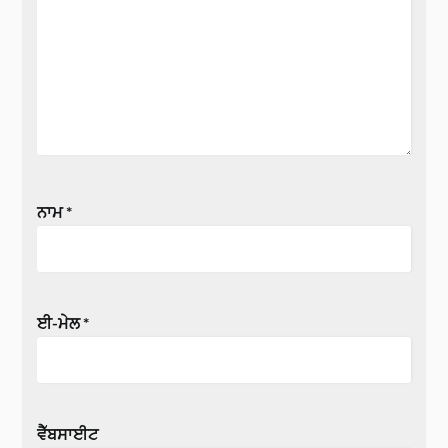
ਨਾਮ
*
ਈ-ਮੇਲ
*
ਵੈੱਬਸਾਈਟ