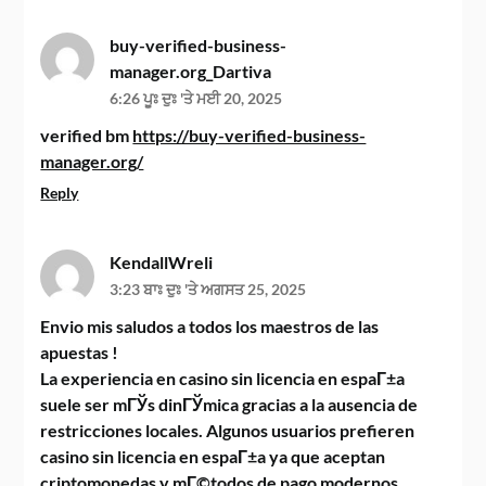
buy-verified-business-
manager.org_Dartiva
6:26 ਪੂਃ ਦੁਃ 'ਤੇ ਮਈ 20, 2025
verified bm
https://buy-verified-business-
manager.org/
Reply
KendallWreli
3:23 ਬਾਃ ਦੁਃ 'ਤੇ ਅਗਸਤ 25, 2025
Envio mis saludos a todos los maestros de las
apuestas !
La experiencia en casino sin licencia en espaГ±a
suele ser mГЎs dinГЎmica gracias a la ausencia de
restricciones locales. Algunos usuarios prefieren
casino sin licencia en espaГ±a ya que aceptan
criptomonedas y mГ©todos de pago modernos.