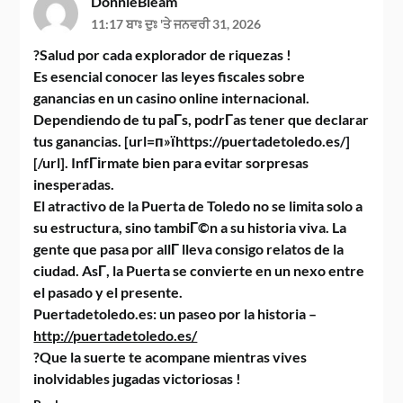
DonnieBleam
11:17 ਬਾਃ ਦੁਃ 'ਤੇ ਜਨਵਰੀ 31, 2026
?Salud por cada explorador de riquezas !
Es esencial conocer las leyes fiscales sobre
ganancias en un casino online internacional.
Dependiendo de tu paГ­s, podrГ­as tener que declarar
tus ganancias. [url=п»їhttps://puertadetoledo.es/]
[/url]. InfГіrmate bien para evitar sorpresas
inesperadas.
El atractivo de la Puerta de Toledo no se limita solo a
su estructura, sino tambiГ©n a su historia viva. La
gente que pasa por allГ­ lleva consigo relatos de la
ciudad. AsГ­, la Puerta se convierte en un nexo entre
el pasado y el presente.
Puertadetoledo.es: un paseo por la historia –
http://puertadetoledo.es/
?Que la suerte te acompane mientras vives
inolvidables jugadas victoriosas !