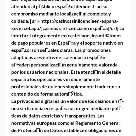
atienden al pГєblico espaГ±ol demuestran su
compromiso mediante localizaciГіn completa y
cuidada. [url=https://casinossinlicenciaen-espana-
xi.vercel.app/]casinos sin licencia en espaГ±a[/url] La
interfaz Г­ntegramente en castellano, los mГ©todos
de pago populares en EspaГ±a y el soporte nativo en
espaГ±ol son seГ±ales claras. Las promociones
adaptadas a eventos del calendario espaГ±ol
aГ±aden personalizaciГіn genuinamente valorada
por los usuarios nacionales. Esta atenciГіn al detalle
separa a los operadores verdaderamente
profesionales de quienes simplemente traducen su
contenido de forma automГЎtica.
La privacidad digital es un valor que los casinos en lГ­
nea sin licencia en espaГ±a protegen mediante polГ­
ticas de datos estrictas y transparentes. Las
normativas europeas como el Reglamento General
de ProtecciГіn de Datos establecen obligaciones de