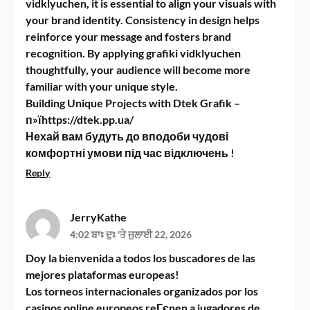
vidklyuchen, it is essential to align your visuals with
your brand identity. Consistency in design helps
reinforce your message and fosters brand
recognition. By applying grafiki vidklyuchen
thoughtfully, your audience will become more
familiar with your unique style.
Building Unique Projects with Dtek Grafik –
п»їhttps://dtek.pp.ua/
Нехай вам будуть до вподоби чудові
комфортні умови під час відключень !
Reply
JerryKathe
4:02 ਬਾਃ ਦੁਃ 'ਤੇ ਜੁਲਾਈ 22, 2026
Doy la bienvenida a todos los buscadores de las
mejores plataformas europeas!
Los torneos internacionales organizados por los
casinos online europeos reГєnen a jugadores de