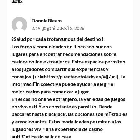
Reply
DonnieBleam
2:19 ਪੂਃ ਦੁਃ 'ਤੇ ਫਰਵਰੀ 2, 2026
?Salud por cada trotamundos del destino !
Los foros y comunidades en lГ­nea son buenos
lugares para encontrar recomendaciones sobre
casinos online extranjeros. Estos espacios permiten
a los jugadores compartir sus experiencias y
consejos. [url=https://puertadetoledo.es/#][/url]. La
informaciГіn colectiva puede ayudar a elegir el
mejor casino para comenzar a jugar.
En el casino online extranjero, la variedad de juegos
en vivo estГЎ en constante expansiГіn. Desde
baccarat hasta blackjack, las opciones son mГєltiples
y emocionantes. Estas modalidades permiten a los
jugadores vivir una experiencia de casino
autГ©ntica sin salir de casa.