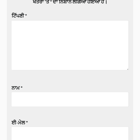
ਖੇਤਰਾਂ 'ਤੇ
*
ਦਾ ਨਿਸ਼ਾਨ ਲੱਗਿਆ ਹੋਇਆ ਹੈ।
ਟਿੱਪਣੀ
*
ਨਾਮ
*
ਈ-ਮੇਲ
*