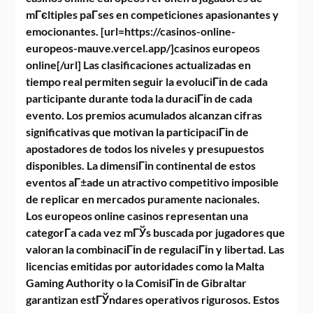
mГєltiples paГ­ses en competiciones apasionantes y
emocionantes. [url=https://casinos-online-
europeos-mauve.vercel.app/]casinos europeos
online[/url] Las clasificaciones actualizadas en
tiempo real permiten seguir la evoluciГіn de cada
participante durante toda la duraciГіn de cada
evento. Los premios acumulados alcanzan cifras
significativas que motivan la participaciГіn de
apostadores de todos los niveles y presupuestos
disponibles. La dimensiГіn continental de estos
eventos aГ±ade un atractivo competitivo imposible
de replicar en mercados puramente nacionales.
Los europeos online casinos representan una
categorГ­a cada vez mГЎs buscada por jugadores que
valoran la combinaciГіn de regulaciГіn y libertad. Las
licencias emitidas por autoridades como la Malta
Gaming Authority o la ComisiГіn de Gibraltar
garantizan estГЎndares operativos rigurosos. Estos