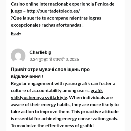
Casino online internacional: experiencia Гєnica de
juego –
http://puertadetoledo.es/
?Que la suerte te acompane mientras logras
excepcionales rachas afortunadas !
Reply
Charliebig
3:24 ਪੂਃ ਦੁਃ 'ਤੇ ਫਰਵਰੀ 3, 2026
Привіт отримувачі сповіщень про
відключення !
Regular engagement with yasno grafik can foster a
culture of accountability among users.
grafik
vidklyuchennya svitla kiyiv
. When individuals are
aware of their energy habits, they are more likely to
take action to improve them. This proactive attitude
is essential for achieving energy conservation goals.
To maximize the effectiveness of grafiki