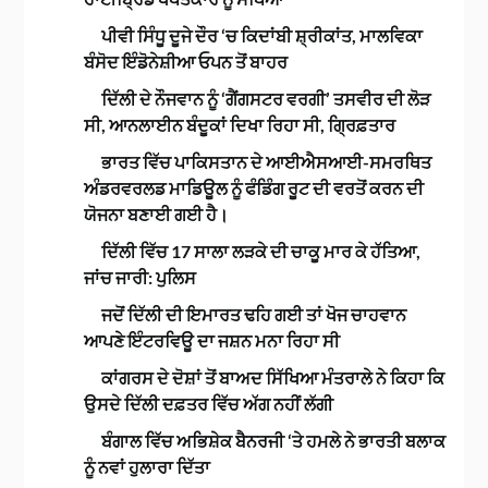
ਪੀਵੀ ਸਿੰਧੂ ਦੂਜੇ ਦੌਰ ‘ਚ ਕਿਦਾਂਬੀ ਸ਼੍ਰੀਕਾਂਤ, ਮਾਲਵਿਕਾ
ਬੰਸੋਦ ਇੰਡੋਨੇਸ਼ੀਆ ਓਪਨ ਤੋਂ ਬਾਹਰ
ਦਿੱਲੀ ਦੇ ਨੌਜਵਾਨ ਨੂੰ ‘ਗੈਂਗਸਟਰ ਵਰਗੀ’ ਤਸਵੀਰ ਦੀ ਲੋੜ
ਸੀ, ਆਨਲਾਈਨ ਬੰਦੂਕਾਂ ਦਿਖਾ ਰਿਹਾ ਸੀ, ਗ੍ਰਿਫ਼ਤਾਰ
ਭਾਰਤ ਵਿੱਚ ਪਾਕਿਸਤਾਨ ਦੇ ਆਈਐਸਆਈ-ਸਮਰਥਿਤ
ਅੰਡਰਵਰਲਡ ਮਾਡਿਊਲ ਨੂੰ ਫੰਡਿੰਗ ਰੂਟ ਦੀ ਵਰਤੋਂ ਕਰਨ ਦੀ
ਯੋਜਨਾ ਬਣਾਈ ਗਈ ਹੈ।
ਦਿੱਲੀ ਵਿੱਚ 17 ਸਾਲਾ ਲੜਕੇ ਦੀ ਚਾਕੂ ਮਾਰ ਕੇ ਹੱਤਿਆ,
ਜਾਂਚ ਜਾਰੀ: ਪੁਲਿਸ
ਜਦੋਂ ਦਿੱਲੀ ਦੀ ਇਮਾਰਤ ਢਹਿ ਗਈ ਤਾਂ ਖੋਜ ਚਾਹਵਾਨ
ਆਪਣੇ ਇੰਟਰਵਿਊ ਦਾ ਜਸ਼ਨ ਮਨਾ ਰਿਹਾ ਸੀ
ਕਾਂਗਰਸ ਦੇ ਦੋਸ਼ਾਂ ਤੋਂ ਬਾਅਦ ਸਿੱਖਿਆ ਮੰਤਰਾਲੇ ਨੇ ਕਿਹਾ ਕਿ
ਉਸਦੇ ਦਿੱਲੀ ਦਫ਼ਤਰ ਵਿੱਚ ਅੱਗ ਨਹੀਂ ਲੱਗੀ
ਬੰਗਾਲ ਵਿੱਚ ਅਭਿਸ਼ੇਕ ਬੈਨਰਜੀ ‘ਤੇ ਹਮਲੇ ਨੇ ਭਾਰਤੀ ਬਲਾਕ
ਨੂੰ ਨਵਾਂ ਹੁਲਾਰਾ ਦਿੱਤਾ