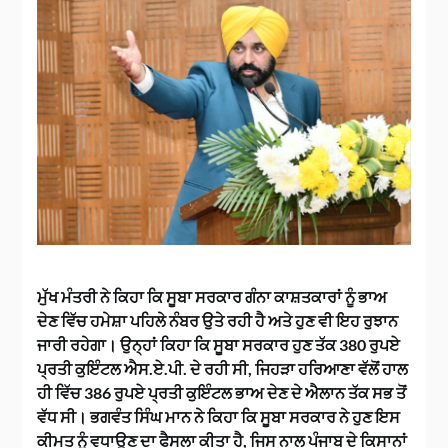
ਮੁੱਖ ਮੰਤਰੀ ਨੇ ਕਿਹਾ ਕਿ ਸੂਬਾ ਸਰਕਾਰ ਗੰਨਾ ਕਾਸ਼ਤਕਾਰਾਂ ਨੂੰ ਭਾਅ
ਦੇਣ ਵਿੱਚ ਹਮੇਸ਼ਾ ਪਹਿਲੇ ਨੰਬਰ ਉਤੇ ਰਹੀ ਹੈ ਅਤੇ ਹੁਣ ਵੀ ਇਹ ਰੁਝਾਨ
ਜਾਰੀ ਰਹੇਗਾ। ਉਨ੍ਹਾਂ ਕਿਹਾ ਕਿ ਸੂਬਾ ਸਰਕਾਰ ਹੁਣ ਤੱਕ 380 ਰੁਪਏ
ਪ੍ਰਤੀ ਕੁਇੰਟਲ ਐਸ.ਏ.ਪੀ. ਦੇ ਰਹੀ ਸੀ, ਜਿਹੜਾ ਹਰਿਆਣਾ ਵੱਲੋਂ ਹਾਲ
ਹੀ ਵਿੱਚ 386 ਰੁਪਏ ਪ੍ਰਤੀ ਕੁਇੰਟਲ ਭਾਅ ਦੇਣ ਦੇ ਐਲਾਨ ਤੱਕ ਸਭ ਤੋਂ
ਵੱਧ ਸੀ। ਭਗਵੰਤ ਸਿੰਘ ਮਾਨ ਨੇ ਕਿਹਾ ਕਿ ਸੂਬਾ ਸਰਕਾਰ ਨੇ ਹੁਣ ਇਸ
ਕੀਮਤ ਨੂੰ ਵਧਾਉਣ ਦਾ ਫੈਸਲਾ ਕੀਤਾ ਹੈ, ਜਿਸ ਨਾਲ ਪੰਜਾਬ ਦੇ ਕਿਸਾਨਾਂ