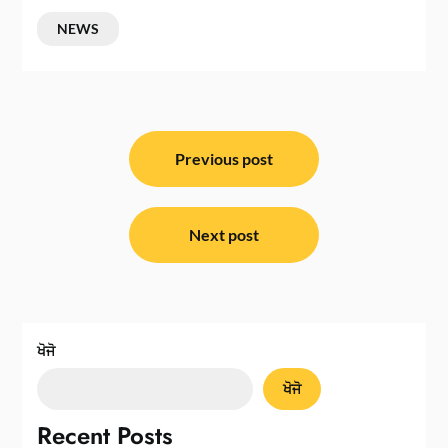
NEWS
ਸੰਪਾਦਨਾ
ਨੈਵੀਗੇਸ਼ਨ
Previous post
Next post
ਖੋਜੋ
ਖੋਜੋ
Recent Posts