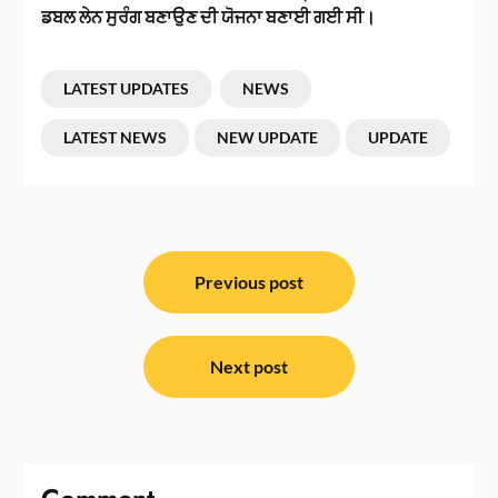
ਡਬਲ ਲੇਨ ਸੁਰੰਗ ਬਣਾਉਣ ਦੀ ਯੋਜਨਾ ਬਣਾਈ ਗਈ ਸੀ।
LATEST UPDATES
NEWS
LATEST NEWS
NEW UPDATE
UPDATE
ਸੰਪਾਦਨਾ
ਨੈਵੀਗੇਸ਼ਨ
Previous post
Next post