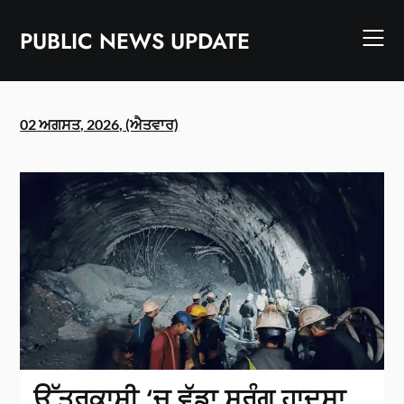
Skip
to
PUBLIC NEWS UPDATE
content
02 ਅਗਸਤ, 2026, (ਐਤਵਾਰ)
ਉੱਤਰਕਾਸ਼ੀ ‘ਚ ਵੱਡਾ ਸੁਰੰਗ ਹਾਦਸਾ,