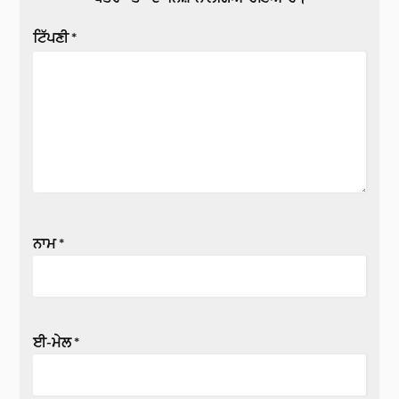
ਟਿੱਪਣੀ
*
ਨਾਮ
*
ਈ-ਮੇਲ
*