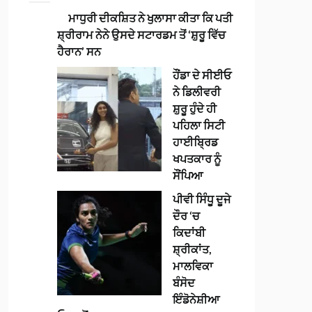
ਮਾਧੁਰੀ ਦੀਕਸ਼ਿਤ ਨੇ ਖੁਲਾਸਾ ਕੀਤਾ ਕਿ ਪਤੀ
ਸ਼੍ਰੀਰਾਮ ਨੇਨੇ ਉਸਦੇ ਸਟਾਰਡਮ ਤੋਂ ‘ਸ਼ੁਰੂ ਵਿੱਚ
ਹੈਰਾਨ’ ਸਨ
ਹੌਂਡਾ ਦੇ ਸੀਈਓ
ਨੇ ਡਿਲੀਵਰੀ
ਸ਼ੁਰੂ ਹੁੰਦੇ ਹੀ
ਪਹਿਲਾ ਸਿਟੀ
ਹਾਈਬ੍ਰਿਡ
ਖਪਤਕਾਰ ਨੂੰ
ਸੌਂਪਿਆ
ਪੀਵੀ ਸਿੰਧੂ ਦੂਜੇ
ਦੌਰ ‘ਚ
ਕਿਦਾਂਬੀ
ਸ਼੍ਰੀਕਾਂਤ,
ਮਾਲਵਿਕਾ
ਬੰਸੋਦ
ਇੰਡੋਨੇਸ਼ੀਆ