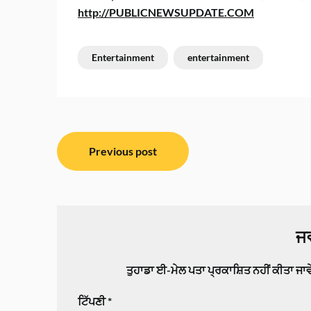
http://PUBLICNEWSUPDATE.COM
Entertainment
entertainment
ਸੰਪਾਦਨਾ
Previous post
ਨੈਵੀਗੇਸ਼ਨ
ਜਵ
ਤੁਹਾਡਾ ਈ-ਮੇਲ ਪਤਾ ਪ੍ਰਕਾਸ਼ਿਤ ਨਹੀਂ ਕੀਤਾ ਜਾ
ਟਿੱਪਣੀ
*