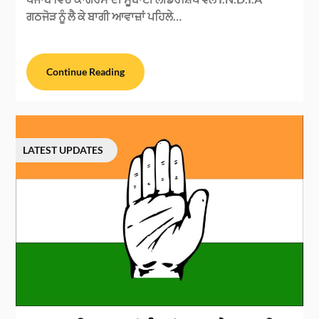
ਗਠਜੋੜ ਨੂੰ ਲੈ ਕੇ ਬਾਗੀ ਆਵਾਜ਼ਾਂ ਪਹਿਲੇ…
Continue Reading
LATEST UPDATES