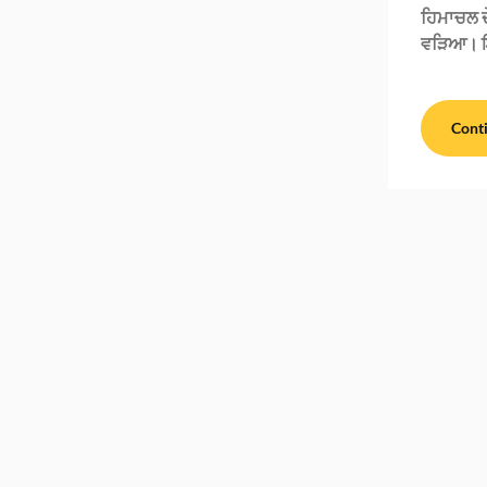
ਹਿਮਾਚਲ ਦੇ
ਵੜਿਆ। 
Cont