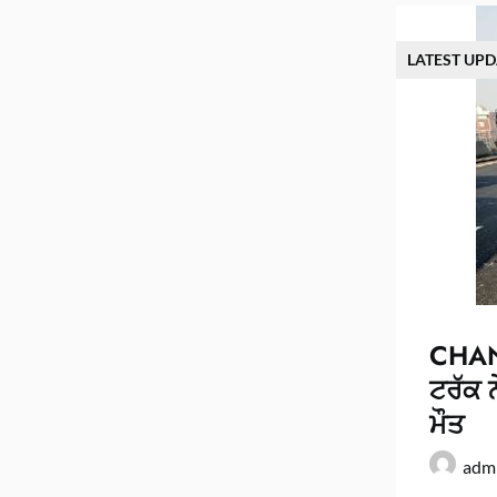
LATEST UPD
CHAND
ਟਰੱਕ ਨ
ਮੌਤ
adm