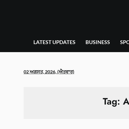
Skip
to
content
LATEST UPDATES
BUSINESS
SP
02 ਅਗਸਤ, 2026, (ਐਤਵਾਰ)
Tag:
A