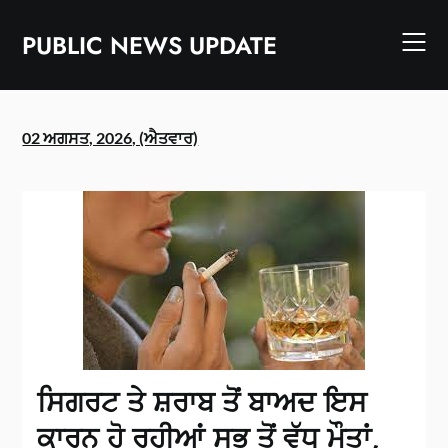
Skip
to
PUBLIC NEWS UPDATE
content
02 ਅਗਸਤ, 2026, (ਐਤਵਾਰ)
ਸਿਗਰਟ ਤੇ ਸ਼ਰਾਬ ਤੋਂ ਬਾਅਦ ਇਸ
ਕਾਰਨ ਹੋ ਰਹੀਆਂ ਸਭ ਤੋਂ ਵੱਧ ਮੌਤਾਂ,