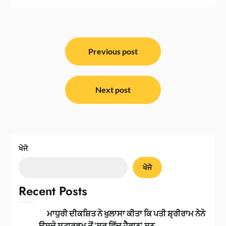
ਸੰਪਾਦਨਾ
ਨੈਵੀਗੇਸ਼ਨ
Previous post
Next post
ਖੋਜੋ
ਖੋਜੋ
Recent Posts
ਮਾਧੁਰੀ ਦੀਕਸ਼ਿਤ ਨੇ ਖੁਲਾਸਾ ਕੀਤਾ ਕਿ ਪਤੀ ਸ਼੍ਰੀਰਾਮ ਨੇਨੇ
ਉਸਦੇ ਸਟਾਰਡਮ ਤੋਂ ‘ਸ਼ੁਰੂ ਵਿੱਚ ਹੈਰਾਨ’ ਸਨ