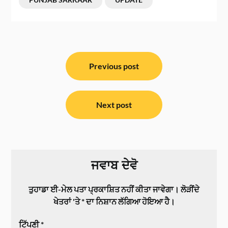
ਸੰਪਾਦਨਾ
ਨੈਵੀਗੇਸ਼ਨ
Previous post
Next post
ਜਵਾਬ ਦੇਵੋ
ਤੁਹਾਡਾ ਈ-ਮੇਲ ਪਤਾ ਪ੍ਰਕਾਸ਼ਿਤ ਨਹੀਂ ਕੀਤਾ ਜਾਵੇਗਾ।
ਲੋੜੀਂਦੇ
ਖੇਤਰਾਂ 'ਤੇ
*
ਦਾ ਨਿਸ਼ਾਨ ਲੱਗਿਆ ਹੋਇਆ ਹੈ।
ਟਿੱਪਣੀ
*