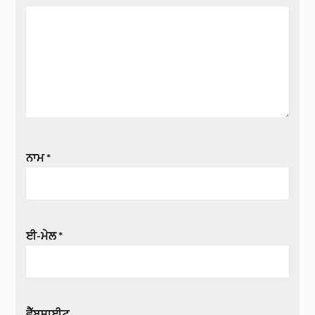
ਨਾਮ
*
ਈ-ਮੇਲ
*
ਵੈੱਬਸਾਈਟ