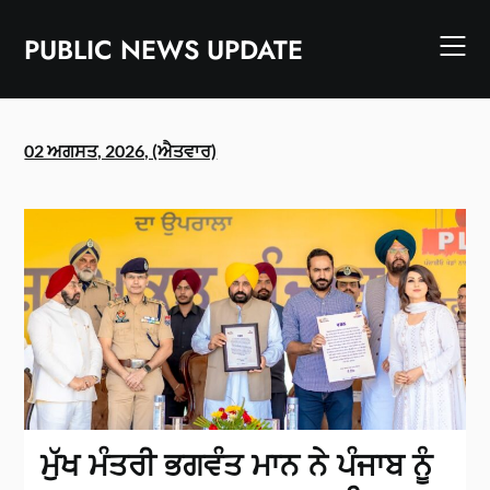
Skip
to
PUBLIC NEWS UPDATE
content
02 ਅਗਸਤ, 2026, (ਐਤਵਾਰ)
ਮੁੱਖ ਮੰਤਰੀ ਭਗਵੰਤ ਮਾਨ ਨੇ ਪੰਜਾਬ ਨੂੰ