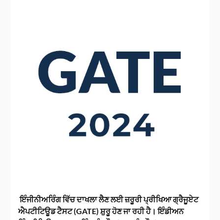
ਇੰਜੀਨੀਅਰਿੰਗ ਵਿੱਚ ਦਾਖਲਾ ਲੈਣ ਲਈ ਜ਼ਰੂਰੀ ਪ੍ਰੀਖਿਆ ਗ੍ਰੈਜੂਏਟ
ਐਪਟੀਟਿਊਡ ਟੈਸਟ (GATE) ਸ਼ੁਰੂ ਹੋਣ ਜਾ ਰਹੀ ਹੈ। ਇੰਡੀਅਨ