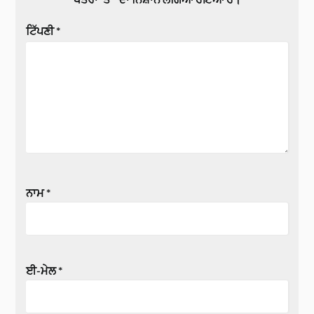
ਟਿੱਪਣੀ
*
ਨਾਮ
*
ਈ-ਮੇਲ
*