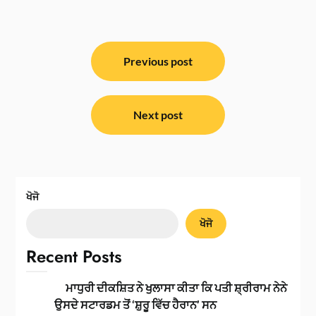
ਸੰਪਾਦਨਾ
ਨੈਵੀਗੇਸ਼ਨ
Previous post
Next post
ਖੋਜੋ
ਖੋਜੋ
Recent Posts
ਮਾਧੁਰੀ ਦੀਕਸ਼ਿਤ ਨੇ ਖੁਲਾਸਾ ਕੀਤਾ ਕਿ ਪਤੀ ਸ਼੍ਰੀਰਾਮ ਨੇਨੇ
ਉਸਦੇ ਸਟਾਰਡਮ ਤੋਂ ‘ਸ਼ੁਰੂ ਵਿੱਚ ਹੈਰਾਨ’ ਸਨ